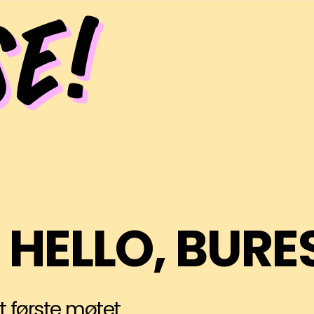
, HELLO, BURE
t første møtet