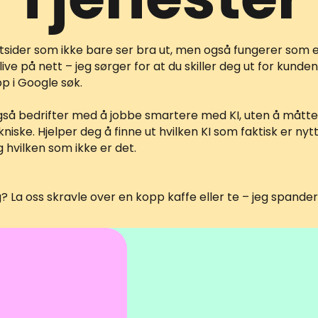
tsider som ikke bare ser bra ut, men også fungerer som 
l live på nett – jeg sørger for at du skiller deg ut for kunde
p i Google søk.
gså bedrifter med å jobbe smartere med KI, uten å måtte
kniske. Hjelper deg å finne ut hvilken KI som faktisk er nytt
g hvilken som ikke er det.
g? La oss skravle over en kopp kaffe eller te – jeg spander