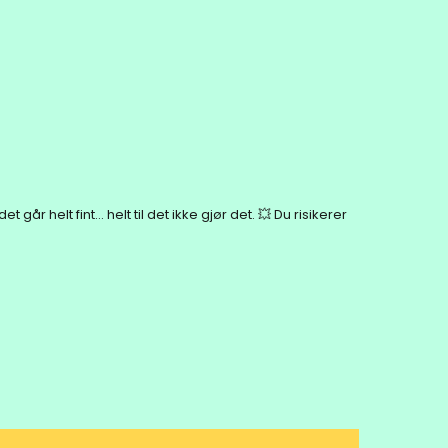
går helt fint… helt til det ikke gjør det. 💥 Du risikerer