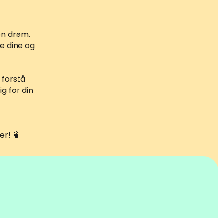
en drøm.
ne dine og
 forstå
ig for din
er! 🍵