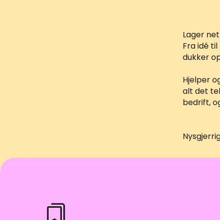
Lager net
Fra idé ti
dukker op
Hjelper o
alt det te
bedrift, o
Nysgjerri