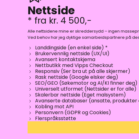
Nettside
* fra kr. 4 500,-
Alle nettsidene mine er skreddersydd – ingen masseprodu
Ved behov har jeg dyktige samarbeidspartnere på design
Landdingside (en enkel side) *
Brukervennlig nettside (UX/UI)
Avansert kontaktskjema
Nettbutikk med Vipps Checkout
Responsiv (Ser bra ut på alle skjermer)
Rask nettside (Google elsker deg)
SEO/GEO (Søkemotor og AI/KI finner deg)
Universelt utformet (Nettsider er for alle)
Skalerbar nettside (Eget malsystem)
Avanserte databaser (ansatte, produkter 
Kobling mot API
Personvern (GDPR og Cookies)
Flerspråksstøtte