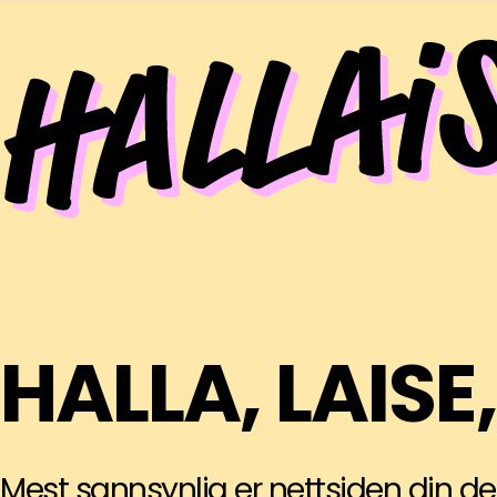
HALLA, LAISE
Mest sannsynlig er nettsiden din de