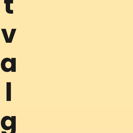
t
v
a
l
g