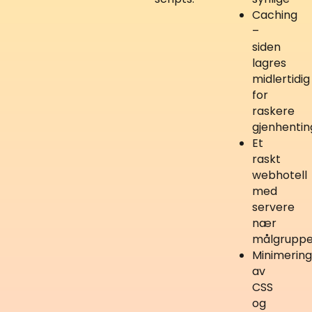
Caching
–
siden
lagres
midlertidig
for
raskere
gjenhentin
Et
raskt
webhotell
med
servere
nær
målgrupp
Minimering
av
CSS
og