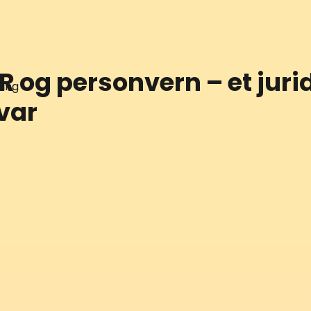
 og personvern – et juri
ing
var