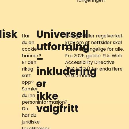
rangeringen.
disk
Universell
Har
I Norge stiller regelverket
du en
krav om at nettsider skal
utforming
cookie-
være tilgjengelige for alle.
–
banner?
Fra 2025 gjelder EUs Web
Er den
Accessibility Directive
inkludering
riktig
(WCAG 2.1) for enda flere
satt
virksomheter.
er
opp?
Samler
ikke
du inn
personinformasjon?
valgfritt
Da
har du
juridiske
forpliktelser