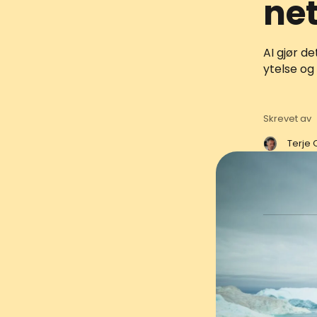
net
AI gjør d
ytelse og
Skrevet av
Terje