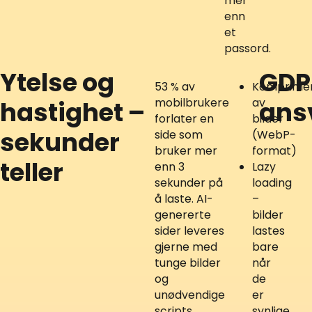
mer
enn
et
passord.
Ytelse og
GDPR
53 % av
Komprimer
mobilbrukere
av
hastighet –
ans
forlater en
bilder
sekunder
side som
(WebP-
bruker mer
format)
teller
enn 3
Lazy
sekunder på
loading
å laste. AI-
–
genererte
bilder
sider leveres
lastes
gjerne med
bare
tunge bilder
når
og
de
unødvendige
er
scripts.
synlige