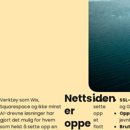
Nettsiden
Verktøy som Wix,
AI kan
SSL-
Squarespace og ikke minst
sette
og G
er
AI-drevne løsninger har
opp
Opp
oppe
gjort det mulig for hvem
et
jevn
som helst å sette opp en
flott
Bru