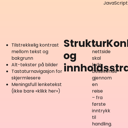
JavaScript
Struktur
Kon
Tilstrekkelig kontrast
En
mellom tekst og
nettside
og
bakgrunn
skal
innholdsstr
Alt-tekster på bilder
lede
Tastaturnavigasjon for
besøkende
skjermlesere
gjennom
Meningsfull lenketekst
en
(ikke bare «klikk her»)
reise
– fra
første
inntrykk
til
handling.