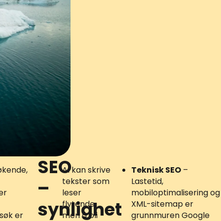
SEO
søkende,
AI kan skrive
Teknisk SEO
–
tekster som
Lastetid,
–
er
leser
mobiloptimalisering og
synlighet
flytende,
XML-sitemap er
søk er
men å bli
grunnmuren Google