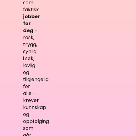
som
faktisk
jobber
for
deg
–
rask,
trygg,
synlig
i søk,
lovlig
og
tilgjengelig
for
alle –
krever
kunnskap
og
oppfølging
som
går