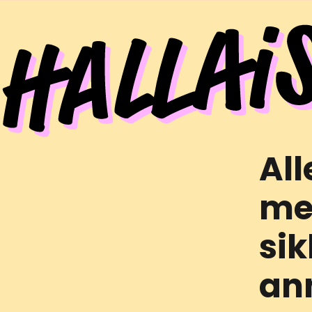
All
me
sik
ann