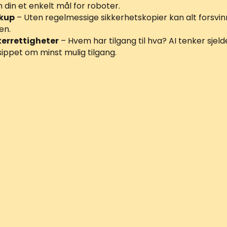
n din et enkelt mål for roboter.
kup
– Uten regelmessige sikkerhetskopier kan alt forsvi
en.
errettigheter
– Hvem har tilgang til hva? AI tenker sjel
sippet om minst mulig tilgang.