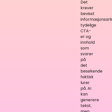
Det
krever
bevisst
informasjonsark
tydelige
CTA-
er og
innhold
som
svarer
på
det
besøkende
faktisk
lurer
på. AI
kan
generere
tekst,
men