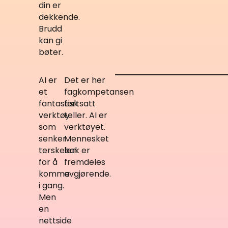
din er
dekkende.
Brudd
kan gi
bøter.
AI er
Det er her
et
fagkompetansen
fantastisk
fortsatt
verktøy
teller. AI er
som
verktøyet.
senker
Mennesket
terskelen
bak er
for å
fremdeles
komme
avgjørende.
i gang.
Men
en
nettside