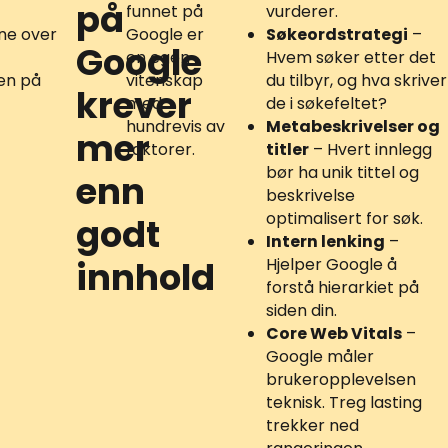
på
funnet på
vurderer.
nne over
Google er
Søkeordstrategi
–
Google
en egen
Hvem søker etter det
den på
vitenskap
du tilbyr, og hva skriver
krever
med
de i søkefeltet?
hundrevis av
Metabeskrivelser og
mer
faktorer.
titler
– Hvert innlegg
bør ha unik tittel og
enn
beskrivelse
optimalisert for søk.
godt
Intern lenking
–
Hjelper Google å
innhold
forstå hierarkiet på
siden din.
Core Web Vitals
–
Google måler
brukeropplevelsen
teknisk. Treg lasting
trekker ned