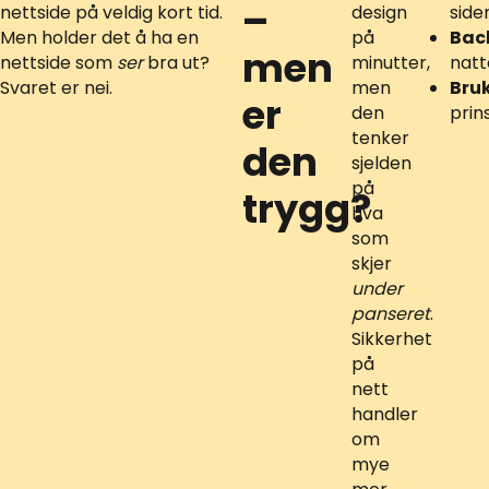
–
nettside på veldig kort tid.
design
side
Men holder det å ha en
på
Bac
men
nettside som
ser
bra ut?
minutter,
natt
Svaret er nei.
men
Bruk
er
den
prin
tenker
den
sjelden
på
trygg?
hva
som
skjer
under
panseret
.
Sikkerhet
på
nett
handler
om
mye