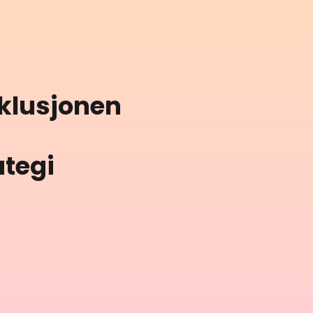
klusjonen
ategi